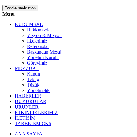
Toggle navigation
Menu
KURUMSAL
Hakkımızda
Vizyon & Misyon
İlkelerimiz
Referanslar
Başkandan Mesaj
Yönetim Kurulu
Görevimiz
MEVZUAT
Kanun
Tebliğ
Tüzük
Yönetmelik
HABERLER
DUYURULAR
ÜRÜNLER
ETKİNLİKLERİMİZ
İLETİŞİM
TARBİGEM ÇKS
ANA SAYFA