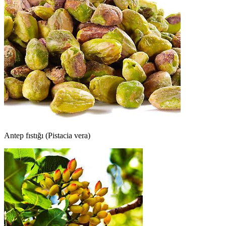
Antep fıstığı (Pistacia vera)