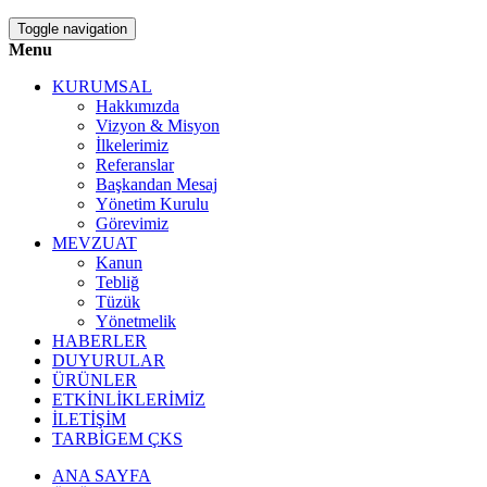
Toggle navigation
Menu
KURUMSAL
Hakkımızda
Vizyon & Misyon
İlkelerimiz
Referanslar
Başkandan Mesaj
Yönetim Kurulu
Görevimiz
MEVZUAT
Kanun
Tebliğ
Tüzük
Yönetmelik
HABERLER
DUYURULAR
ÜRÜNLER
ETKİNLİKLERİMİZ
İLETİŞİM
TARBİGEM ÇKS
ANA SAYFA